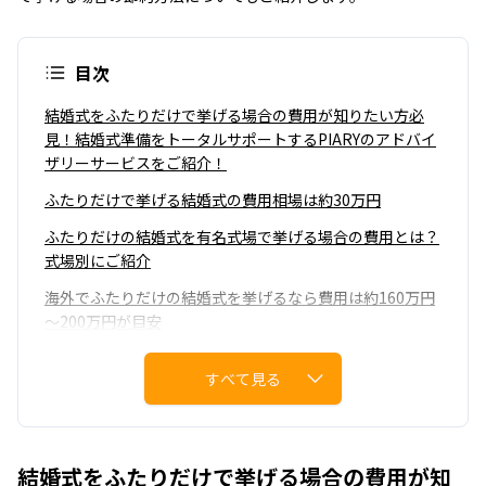
目次
結婚式をふたりだけで挙げる場合の費用が知りたい方必
見！結婚式準備をトータルサポートするPIARYのアドバイ
ザリーサービスをご紹介！
ふたりだけで挙げる結婚式の費用相場は約30万円
ふたりだけの結婚式を有名式場で挙げる場合の費用とは？
式場別にご紹介
海外でふたりだけの結婚式を挙げるなら費用は約160万円
～200万円が目安
東京や沖縄などの国内｜ふたりだけで挙げる結婚式費用を
すべて見る
抑えたい方におすすめのサービス
ふたりだけの結婚式を格安で挙げるには？結婚式費用の節
約方法をご紹介
結婚式をふたりだけで挙げる場合の費用が知
結婚式をふたりだけで挙げる理由は？ふたりだけの結婚式