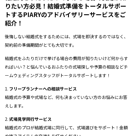
りたい方必見！結婚式準備をトータルサポー
のメリットを解説
トするPIARYのアドバイザリーサービスをご
後悔しないために知っておきたい！結婚式をふたりだけで
紹介！
挙げるデメリットや注意点を解説
【Q＆A】結婚式をふたりだけで挙げる場合のよくある疑
後悔しない結婚式をするためには、式場を即決するのではなく、
問
契約前の準備期間がとても大切です。
親や家族の理解を得てふたりだけの特別な結婚式を挙げよ
う
結婚式をふたりだけで挙げる場合の費用が知りたいけど何からす
ればいい？と悩んでいるおふたりの式場探しや予算の相談などチ
ームウェディングスタッフがトータルサポートします！
フリープランナーへの相談サービス
結婚式の予算や式場など、何も決まっていない方のお悩みにお答
えします。
式場見学同行サービス
結婚式のプロが結婚式場に同行して、式場選びをサポート！金額