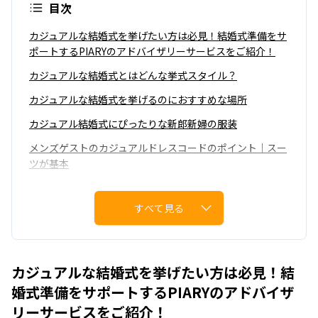
目次
カジュアルな結婚式を挙げたい方は必見！結婚式準備をサ
ポートするPIARYのアドバイザリーサービスをご紹介！
カジュアルな結婚式とはどんな挙式スタイル？
カジュアルな結婚式を挙げるのにおすすめな場所
カジュアル結婚式にぴったりな新郎新婦の服装
メンズゲストのカジュアルドレスコードのポイント｜スー
ツが基本
女性ゲストのカジュアルドレスコードのポイント｜ワンピ
ースが基本
すべて見る
カジュアル結婚式を選ぶメリット
カジュアル結婚式を選ぶデメリット
カジュアルな結婚式を挙げたい方は必見！結
カジュアルな結婚式だからこそできるおすすめの演出アイ
婚式準備をサポートするPIARYのアドバイザ
デア
リーサービスをご紹介！
【Q＆A】カジュアルな結婚式に関してよくある疑問