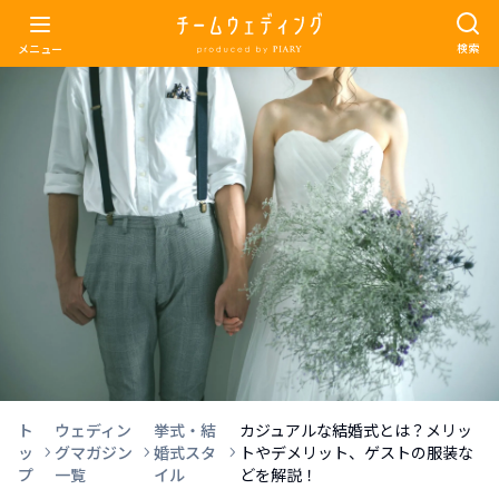
検索
メニュー
ト
ウェディン
挙式・結
カジュアルな結婚式とは？メリッ
ッ
グマガジン
婚式スタ
トやデメリット、ゲストの服装な
プ
一覧
イル
どを解説！