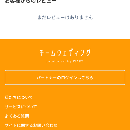
お客様からのレビュー
「一緒に生きると決めたお2人の決意を鮮やかに彩りたい。」
従来の型にはまった結婚式も素敵ですが、もっと新しく本質を捉
まだレビューはありません
えた時間を創作できるよ
う、日々努めております。
結婚式づくりから、新たな人生を彩り続けるパートナーとして、
ぜひ、ご気軽にご相談いただければと思います。
パートナーのログインはこちら
私たちについて
サービスについて
よくある質問
サイトに関するお問い合わせ