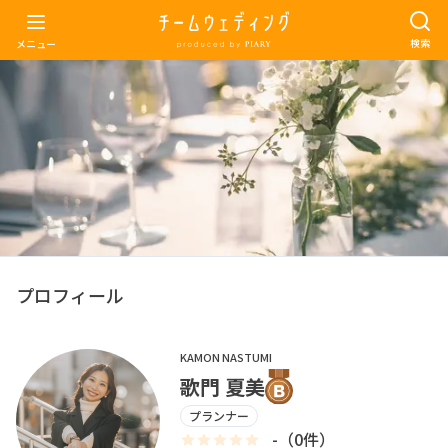
検索
メニュー
プロフィール
KAMON
NASTUMI
歌門
夏美
プランナー
-
（
0
件）