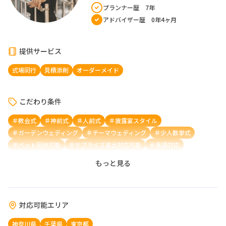
プランナー歴
7年
アドバイザー歴
0年4ヶ月
提供サービス
式場同行
見積添削
オーダーメイド
こだわり条件
教会式
神前式
人前式
披露宴スタイル
ガーデンウェディング
テーマウェディング
少人数挙式
ペット同伴可能
サプライズ演出対応可能
英語対応
もっと見る
対応可能エリア
神奈川県
千葉県
東京都