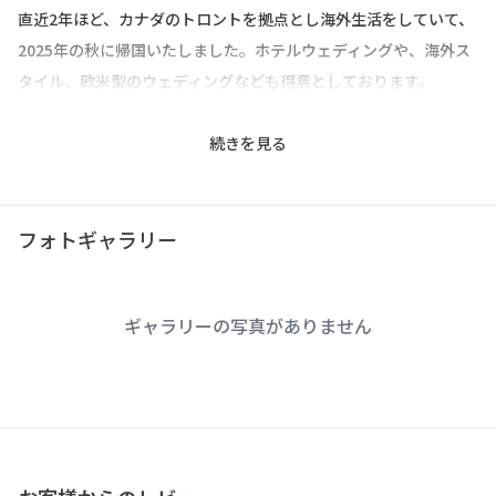
直近2年ほど、カナダのトロントを拠点とし海外生活をしていて、
2025年の秋に帰国いたしました。ホテルウェディングや、海外ス
タイル、欧米型のウェディングなども得意としております。
2026年4月から、ブライダルの専門学校で講師として授業を展開
続きを見る
し、業界の人材教育にも力を入れております。
フォトギャラリー
【プランナーとしての想い】
人生までもグレードアップするウェディングを
ギャラリーの写真がありません
～人から選び始めるウェディングカルチャーへ～
結婚式は、様々なご事情、結婚式をやる理由、二人の想いがあり
ます。
そこを丁寧に汲み取り、形にしていきます。