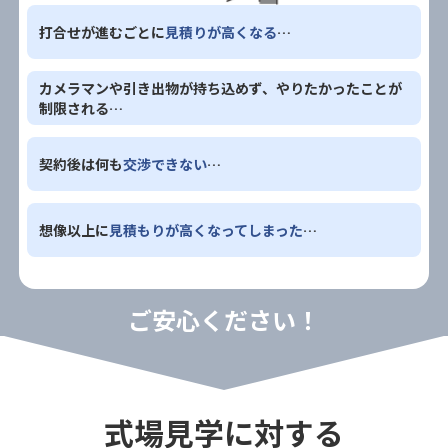
打合せが進むごとに
見積りが高くなる
…
カメラマンや引き出物が
持ち込めず、
やりたかったことが
制限される…
契約後は何も
交渉できない
…
想像以上に
見積もりが高くなってしまった
…
ご安心ください！
式場見学に対する