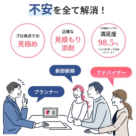
不安
を全て解消！
ご利用カップル
正確な
満足度
プロ視点での
見積もり
98.5
見極め
%
添削
※2025年9月 ご利用者
レビューより