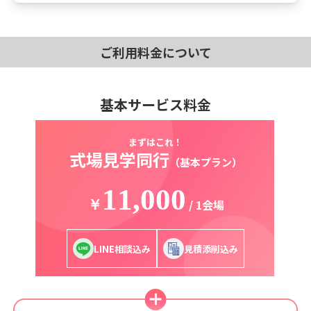
ご利用料金について
基本サービス料金
まずはこれ！
式場見学同行
（基本プラン）
11,000
￥
/ 1会場
LINE相談込み
見積添削込み