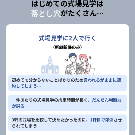
はじめての式場見学は
がたくさん…
落とし穴
式場見学に2人で行く
（新郎新婦のみ）
初めてで分からないことばかりのため
言われるがままに契
約してしまう
…
一件あたりの式場見学の拘束時間が長く、
だんだん判断力
が鈍る
…
3軒の式場を比較して決めたかったのに、
1軒目で即決
させ
られてしまう…