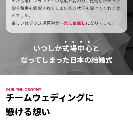
えたら急にプランナーの態度が変わり、比較したかった
御見積書も回収されてしまい空き状況も調べてくれませ
んでした。
楽しいはずの式場見学が
一気に台無し
になりました。
いつしか
式
場
中
心
と
なってしまった日本の結婚式
OUR PHILOSOPHY
チームウェディングに
懸ける想い